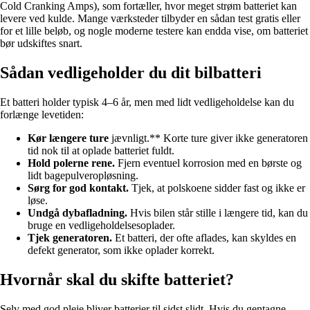
Cold Cranking Amps), som fortæller, hvor meget strøm batteriet kan
levere ved kulde. Mange værksteder tilbyder en sådan test gratis eller
for et lille beløb, og nogle moderne testere kan endda vise, om batteriet
bør udskiftes snart.
Sådan vedligeholder du dit bilbatteri
Et batteri holder typisk 4–6 år, men med lidt vedligeholdelse kan du
forlænge levetiden:
Kør længere ture
jævnligt.** Korte ture giver ikke generatoren
tid nok til at oplade batteriet fuldt.
Hold polerne rene.
Fjern eventuel korrosion med en børste og
lidt bagepulveropløsning.
Sørg for god kontakt.
Tjek, at polskoene sidder fast og ikke er
løse.
Undgå dybafladning.
Hvis bilen står stille i længere tid, kan du
bruge en vedligeholdelsesoplader.
Tjek generatoren.
Et batteri, der ofte aflades, kan skyldes en
defekt generator, som ikke oplader korrekt.
Hvornår skal du skifte batteriet?
Selv med god pleje bliver batterier til sidst slidt. Hvis du gentagne