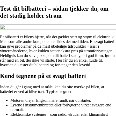
Test dit bilbatteri – sådan tjekker du, om
det stadig holder strøm
Et bilbatteri er bilens hjerte, når det gælder start og strøm til elektronik.
Men som alle andre komponenter slides det med tiden. Et svagt batteri
kan give problemer på de mest ubelejlige tidspunkter – især i
vintermånederne, hvor kulden sætter ekstra pres på strømforsyningen.
Heldigvis kan du selv tjekke, om dit batteri stadig er i god form, før du
står med en bil, der ikke vil starte. Her får du en enkel guide til,
hvordan du tester dit bilbatteri og forlænger dets levetid.
Kend tegnene på et svagt batteri
Inden du går i gang med at måle, kan du ofte mærke på bilen, at
batteriet er ved at blive træt. Typiske tegn er:
Motoren drejer langsommere rundt, når du starter.
Lysene i instrumentbrættet eller forlygterne virker svagere end
normalt.
Elektroniske systemer – som radio, elruder eller klimaanlæg –