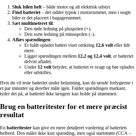
Sluk bilen helt
– både motor og alt elektrisk udstyr.
Find batteriet
– det sidder typisk i motorrummet, men i nogle
biler er det placeret i bagagerummet.
Sæt multimeteret til
:
Den røde ledning på pluspolen (+).
Den sorte ledning på minuspolen (–).
Aflæs spændingen
:
Et fuldt opladet batteri viser omkring
12,6 volt
eller lidt
mere.
Ligger spændingen mellem
12,2 og 12,4 volt
, er batteriet
delvist afladet.
Under
12 volt
betyder, at batteriet er svagt og bør oplades
eller udskiftes.
Hvis du vil teste batteriet under belastning, kan du tænde forlygterne i
et par minutter og derefter måle igen. Falder spændingen markant,
tyder det på, at batteriet ikke længere kan holde på strømmen.
Brug en batteritester for et mere præcist
resultat
En
batteritester
kan give en mere detaljeret vurdering af batteriets
helbred. Den måler ikke kun spænding, men også startstrøm (CCA –