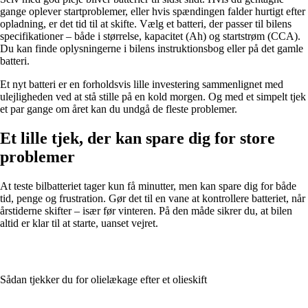
gange oplever startproblemer, eller hvis spændingen falder hurtigt efter
opladning, er det tid til at skifte. Vælg et batteri, der passer til bilens
specifikationer – både i størrelse, kapacitet (Ah) og startstrøm (CCA).
Du kan finde oplysningerne i bilens instruktionsbog eller på det gamle
batteri.
Et nyt batteri er en forholdsvis lille investering sammenlignet med
ulejligheden ved at stå stille på en kold morgen. Og med et simpelt tjek
et par gange om året kan du undgå de fleste problemer.
Et lille tjek, der kan spare dig for store
problemer
At teste bilbatteriet tager kun få minutter, men kan spare dig for både
tid, penge og frustration. Gør det til en vane at kontrollere batteriet, når
årstiderne skifter – især før vinteren. På den måde sikrer du, at bilen
altid er klar til at starte, uanset vejret.
Sådan tjekker du for olielækage efter et olieskift