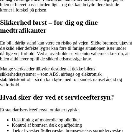
bilen er blevet passet ordentligt – og det kan betyde flere tusinde
kroner i forskel på prisen.
Sikkerhed først – for dig og dine
medtrafikanter
En bil i dårlig stand kan være en risiko på vejen. Slidte bremser, ujævnt
dækslid eller defekte lygter kan føre til farlige situationer, især under
dårlige vejrforhold. Ved at overholde serviceintervallerne sikrer du, at
bilen altid lever op til de sikkerhedsmæssige krav.
Mange værksteder tilbyder desuden at tjekke bilens
sikkerhedssystemer – som ABS, airbags og elektronisk
stabilitetskontrol – så du kan køre med ro i sindet, uanset årstid og
vejforhold.
Hvad sker der ved et serviceeftersyn?
Et standardserviceeftersyn omfatter typisk:
Udskiftning af motorolie og oliefilter
Kontrol af bremser, dæk og affjedring
Tjek af væsker (kølervæske, bremsevæske, sprinklervæske)