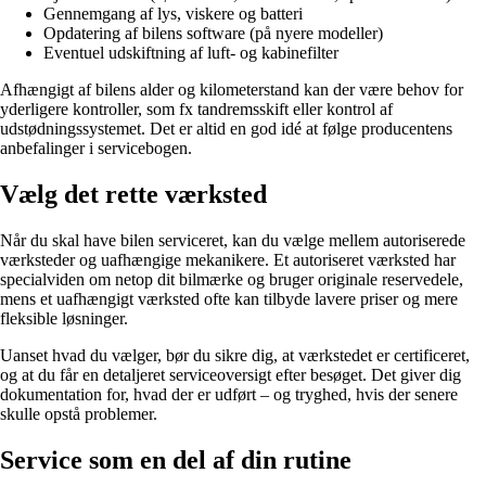
Gennemgang af lys, viskere og batteri
Opdatering af bilens software (på nyere modeller)
Eventuel udskiftning af luft- og kabinefilter
Afhængigt af bilens alder og kilometerstand kan der være behov for
yderligere kontroller, som fx tandremsskift eller kontrol af
udstødningssystemet. Det er altid en god idé at følge producentens
anbefalinger i servicebogen.
Vælg det rette værksted
Når du skal have bilen serviceret, kan du vælge mellem autoriserede
værksteder og uafhængige mekanikere. Et autoriseret værksted har
specialviden om netop dit bilmærke og bruger originale reservedele,
mens et uafhængigt værksted ofte kan tilbyde lavere priser og mere
fleksible løsninger.
Uanset hvad du vælger, bør du sikre dig, at værkstedet er certificeret,
og at du får en detaljeret serviceoversigt efter besøget. Det giver dig
dokumentation for, hvad der er udført – og tryghed, hvis der senere
skulle opstå problemer.
Service som en del af din rutine