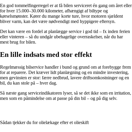
En god tommelfingerregel er at få bilen serviceret én gang om året eller
for hver 15.000–30.000 kilometer, afhængigt af biltype og
kørselsmønster. Kører du mange korte ture, hvor motoren sjældent
bliver varm, kan det være nødvendigt med hyppigere eftersyn.
Det kan være en fordel at planlægge service i god tid – fx inden ferien
eller vinteren – så du undgår ubehagelige overraskelser, når du har
mest brug for bilen.
En lille indsats med stor effekt
Regelmæssig bilservice handler i bund og grund om at forebygge frem
for at reparere. Det kræver lidt planlægning og en mindre investering,
men gevinsten er stor: færre nedbrud, lavere driftsomkostninger og en
bil, du kan stole på – hver dag.
Så næste gang serviceindikatoren lyser, så se det ikke som en irritation,
men som en påmindelse om at passe på din bil – og på dig selv.
Sådan tjekker du for olielækage efter et olieskift