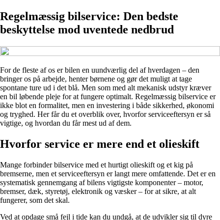
Regelmæssig bilservice: Den bedste
beskyttelse mod uventede nedbrud
For de fleste af os er bilen en uundværlig del af hverdagen – den
bringer os på arbejde, henter børnene og gør det muligt at tage
spontane ture ud i det blå. Men som med alt mekanisk udstyr kræver
en bil løbende pleje for at fungere optimalt. Regelmæssig bilservice er
ikke blot en formalitet, men en investering i både sikkerhed, økonomi
og tryghed. Her får du et overblik over, hvorfor serviceeftersyn er så
vigtige, og hvordan du får mest ud af dem.
Hvorfor service er mere end et olieskift
Mange forbinder bilservice med et hurtigt olieskift og et kig på
bremserne, men et serviceeftersyn er langt mere omfattende. Det er en
systematisk gennemgang af bilens vigtigste komponenter – motor,
bremser, dæk, styretøj, elektronik og væsker – for at sikre, at alt
fungerer, som det skal.
Ved at opdage små fejl i tide kan du undgå, at de udvikler sig til dyre