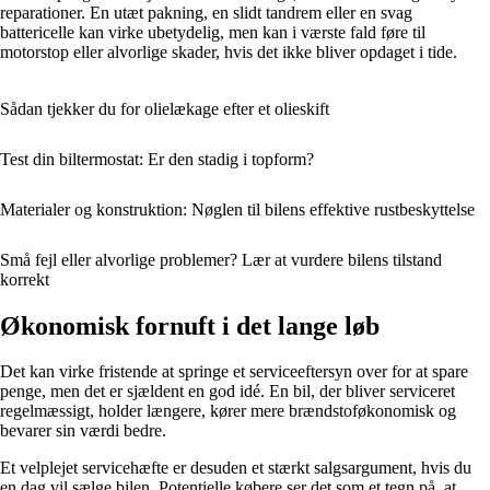
reparationer. En utæt pakning, en slidt tandrem eller en svag
battericelle kan virke ubetydelig, men kan i værste fald føre til
motorstop eller alvorlige skader, hvis det ikke bliver opdaget i tide.
Sådan tjekker du for olielækage efter et olieskift
Test din biltermostat: Er den stadig i topform?
Materialer og konstruktion: Nøglen til bilens effektive rustbeskyttelse
Små fejl eller alvorlige problemer? Lær at vurdere bilens tilstand
korrekt
Økonomisk fornuft i det lange løb
Det kan virke fristende at springe et serviceeftersyn over for at spare
penge, men det er sjældent en god idé. En bil, der bliver serviceret
regelmæssigt, holder længere, kører mere brændstoføkonomisk og
bevarer sin værdi bedre.
Et velplejet servicehæfte er desuden et stærkt salgsargument, hvis du
en dag vil sælge bilen. Potentielle købere ser det som et tegn på, at