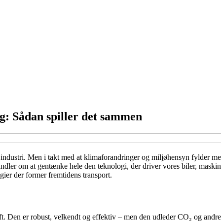
g: Sådan spiller det sammen
g industri. Men i takt med at klimaforandringer og miljøhensyn fylder m
 handler om at gentænke hele den teknologi, der driver vores biler, mas
ier der former fremtidens transport.
 Den er robust, velkendt og effektiv – men den udleder CO₂ og andre for