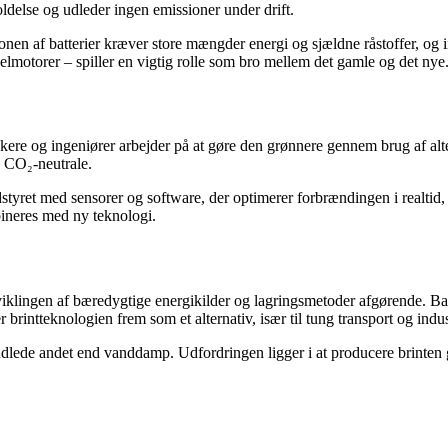
ldelse og udleder ingen emissioner under drift.
onen af batterier kræver store mængder energi og sjældne råstoffer, og i
lmotorer – spiller en vigtig rolle som bro mellem det gamle og det nye
kere og ingeniører arbejder på at gøre den grønnere gennem brug af alte
 CO₂-neutrale.
yret med sensorer og software, der optimerer forbrændingen i realtid, re
bineres med ny teknologi.
iklingen af bæredygtige energikilder og lagringsmetoder afgørende. Batt
rintteknologien frem som et alternativ, især til tung transport og indus
t udlede andet end vanddamp. Udfordringen ligger i at producere brinten