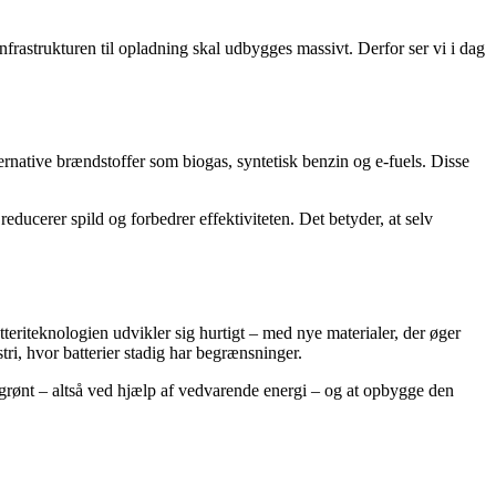
nfrastrukturen til opladning skal udbygges massivt. Derfor ser vi i dag
.
rnative brændstoffer som biogas, syntetisk benzin og e-fuels. Disse
ducerer spild og forbedrer effektiviteten. Det betyder, at selv
eriteknologien udvikler sig hurtigt – med nye materialer, der øger
tri, hvor batterier stadig har begrænsninger.
 grønt – altså ved hjælp af vedvarende energi – og at opbygge den