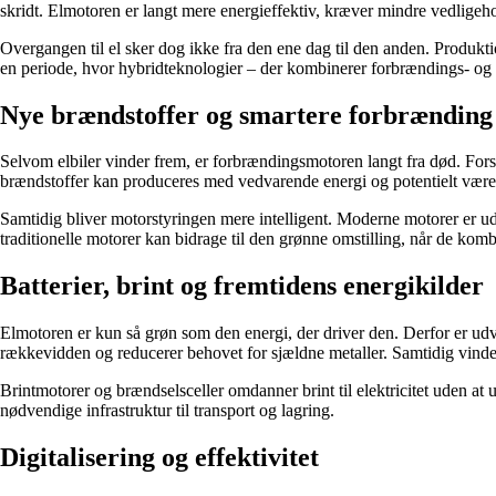
skridt. Elmotoren er langt mere energieffektiv, kræver mindre vedligeho
Overgangen til el sker dog ikke fra den ene dag til den anden. Produkti
en periode, hvor hybridteknologier – der kombinerer forbrændings- og e
Nye brændstoffer og smartere forbrænding
Selvom elbiler vinder frem, er forbrændingsmotoren langt fra død. Fors
brændstoffer kan produceres med vedvarende energi og potentielt være
Samtidig bliver motorstyringen mere intelligent. Moderne motorer er udst
traditionelle motorer kan bidrage til den grønne omstilling, når de kom
Batterier, brint og fremtidens energikilder
Elmotoren er kun så grøn som den energi, der driver den. Derfor er udv
rækkevidden og reducerer behovet for sjældne metaller. Samtidig vinder b
Brintmotorer og brændselsceller omdanner brint til elektricitet uden a
nødvendige infrastruktur til transport og lagring.
Digitalisering og effektivitet