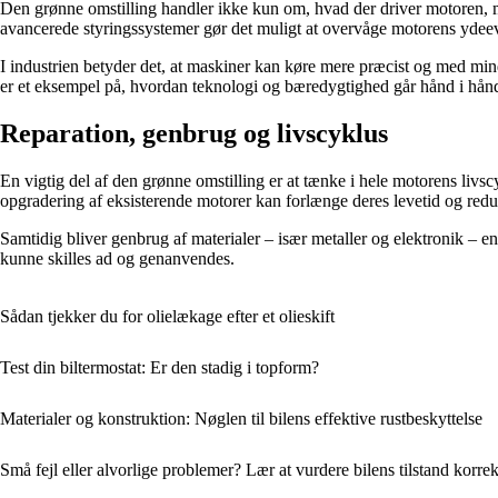
Den grønne omstilling handler ikke kun om, hvad der driver motoren, men
avancerede styringssystemer gør det muligt at overvåge motorens ydee
I industrien betyder det, at maskiner kan køre mere præcist og med min
er et eksempel på, hvordan teknologi og bæredygtighed går hånd i hån
Reparation, genbrug og livscyklus
En vigtig del af den grønne omstilling er at tænke i hele motorens li
opgradering af eksisterende motorer kan forlænge deres levetid og redu
Samtidig bliver genbrug af materialer – især metaller og elektronik – e
kunne skilles ad og genanvendes.
Sådan tjekker du for olielækage efter et olieskift
Test din biltermostat: Er den stadig i topform?
Materialer og konstruktion: Nøglen til bilens effektive rustbeskyttelse
Små fejl eller alvorlige problemer? Lær at vurdere bilens tilstand korrek