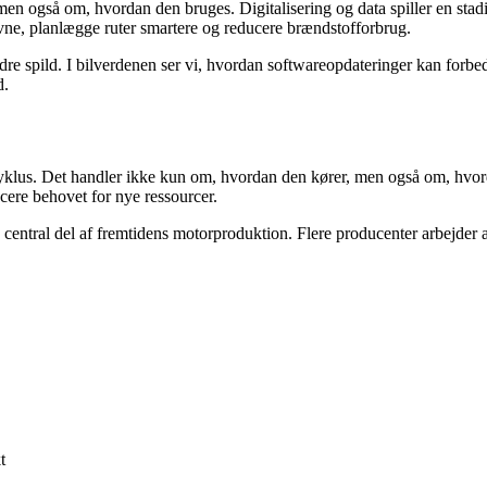
 også om, hvordan den bruges. Digitalisering og data spiller en stadig 
vne, planlægge ruter smartere og reducere brændstofforbrug.
dre spild. I bilverdenen ser vi, hvordan softwareopdateringer kan forbe
d.
vscyklus. Det handler ikke kun om, hvordan den kører, men også om, hv
cere behovet for nye ressourcer.
n central del af fremtidens motorproduktion. Flere producenter arbejder 
t