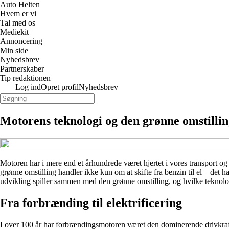
Auto Helten
Hvem er vi
Tal med os
Mediekit
Annoncering
Min side
Nyhedsbrev
Partnerskaber
Tip redaktionen
Log ind
Opret profil
Nyhedsbrev
Motorens teknologi og den grønne omstillin
Motoren har i mere end et århundrede været hjertet i vores transport o
grønne omstilling handler ikke kun om at skifte fra benzin til el – det
udvikling spiller sammen med den grønne omstilling, og hvilke teknolog
Fra forbrænding til elektrificering
I over 100 år har forbrændingsmotoren været den dominerende drivkraft.