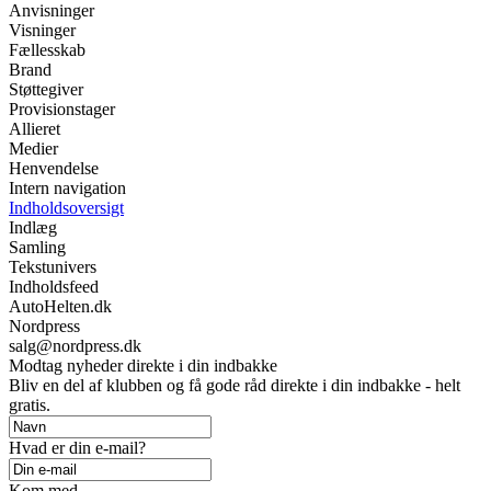
Anvisninger
Visninger
Fællesskab
Brand
Støttegiver
Provisionstager
Allieret
Medier
Henvendelse
Intern navigation
Indholdsoversigt
Indlæg
Samling
Tekstunivers
Indholdsfeed
AutoHelten.dk
Nordpress
salg@nordpress.dk
Modtag nyheder direkte i din indbakke
Bliv en del af klubben og få gode råd direkte i din indbakke - helt
gratis.
Hvad er din e-mail?
Kom med