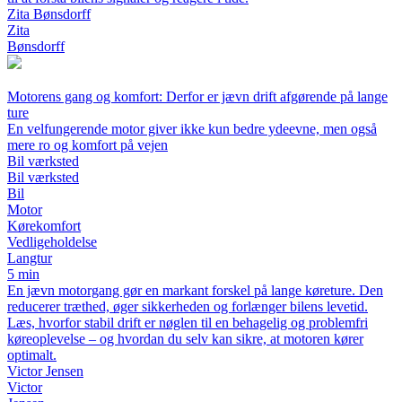
Zita Bønsdorff
Zita
Bønsdorff
Motorens gang og komfort: Derfor er jævn drift afgørende på lange
ture
En velfungerende motor giver ikke kun bedre ydeevne, men også
mere ro og komfort på vejen
Bil værksted
Bil værksted
Bil
Motor
Kørekomfort
Vedligeholdelse
Langtur
5 min
En jævn motorgang gør en markant forskel på lange køreture. Den
reducerer træthed, øger sikkerheden og forlænger bilens levetid.
Læs, hvorfor stabil drift er nøglen til en behagelig og problemfri
køreoplevelse – og hvordan du selv kan sikre, at motoren kører
optimalt.
Victor Jensen
Victor