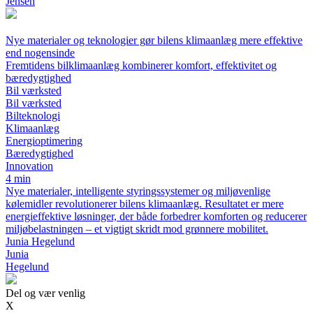
Jensen
Nye materialer og teknologier gør bilens klimaanlæg mere effektive
end nogensinde
Fremtidens bilklimaanlæg kombinerer komfort, effektivitet og
bæredygtighed
Bil værksted
Bil værksted
Bilteknologi
Klimaanlæg
Energioptimering
Bæredygtighed
Innovation
4 min
Nye materialer, intelligente styringssystemer og miljøvenlige
kølemidler revolutionerer bilens klimaanlæg. Resultatet er mere
energieffektive løsninger, der både forbedrer komforten og reducerer
miljøbelastningen – et vigtigt skridt mod grønnere mobilitet.
Junia Hegelund
Junia
Hegelund
Del og vær venlig
X