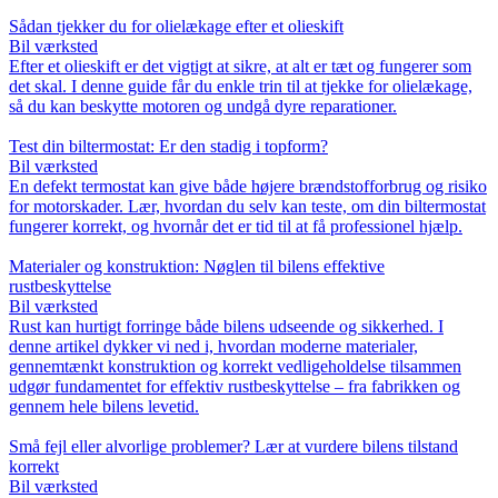
Sådan tjekker du for olielækage efter et olieskift
Bil værksted
Efter et olieskift er det vigtigt at sikre, at alt er tæt og fungerer som
det skal. I denne guide får du enkle trin til at tjekke for olielækage,
så du kan beskytte motoren og undgå dyre reparationer.
Test din biltermostat: Er den stadig i topform?
Bil værksted
En defekt termostat kan give både højere brændstofforbrug og risiko
for motorskader. Lær, hvordan du selv kan teste, om din biltermostat
fungerer korrekt, og hvornår det er tid til at få professionel hjælp.
Materialer og konstruktion: Nøglen til bilens effektive
rustbeskyttelse
Bil værksted
Rust kan hurtigt forringe både bilens udseende og sikkerhed. I
denne artikel dykker vi ned i, hvordan moderne materialer,
gennemtænkt konstruktion og korrekt vedligeholdelse tilsammen
udgør fundamentet for effektiv rustbeskyttelse – fra fabrikken og
gennem hele bilens levetid.
Små fejl eller alvorlige problemer? Lær at vurdere bilens tilstand
korrekt
Bil værksted