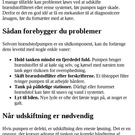
I mange tilfælde kan problemet løses ved at udskifte
brændstoffilteret eller rense systemet, før pumpen tager skade.
Derfor er det en god idé at få en mekaniker til at diagnosticere
årsagen, før du fortsætter med at køre.
Sådan forebygger du problemer
Selvom brændstofpumpen er en slidkomponent, kan du forlænge
dens levetid med nogle enkle vaner:
Hold tanken mindst en fjerdedel fuld.
Pumpen bruger
brændstoffet til at køle sig selv, og kørsel med næsten tom
tank øger risikoen for overophedning.
Skift brændstoffilter efter forskrifterne.
Et tilstoppet filter
tvinger pumpen til at arbejde hårdere.
Tank på pålidelige stationer.
Dårligt eller forurenet
brændstof kan føre til snavs og vand i systemet.
Lyt til bilen.
Nye lyde er ofte det første tegn på, at noget er
galt.
Når udskiftning er nødvendig
Hvis pumpen er defekt, er udskiftning den eneste løsning. Det er en
opgave, der kræver adgang til tanken og korrekt håndtering af