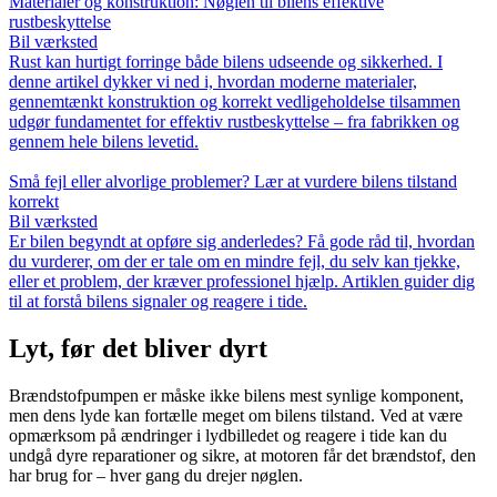
Materialer og konstruktion: Nøglen til bilens effektive
rustbeskyttelse
Bil værksted
Rust kan hurtigt forringe både bilens udseende og sikkerhed. I
denne artikel dykker vi ned i, hvordan moderne materialer,
gennemtænkt konstruktion og korrekt vedligeholdelse tilsammen
udgør fundamentet for effektiv rustbeskyttelse – fra fabrikken og
gennem hele bilens levetid.
Små fejl eller alvorlige problemer? Lær at vurdere bilens tilstand
korrekt
Bil værksted
Er bilen begyndt at opføre sig anderledes? Få gode råd til, hvordan
du vurderer, om der er tale om en mindre fejl, du selv kan tjekke,
eller et problem, der kræver professionel hjælp. Artiklen guider dig
til at forstå bilens signaler og reagere i tide.
Lyt, før det bliver dyrt
Brændstofpumpen er måske ikke bilens mest synlige komponent,
men dens lyde kan fortælle meget om bilens tilstand. Ved at være
opmærksom på ændringer i lydbilledet og reagere i tide kan du
undgå dyre reparationer og sikre, at motoren får det brændstof, den
har brug for – hver gang du drejer nøglen.