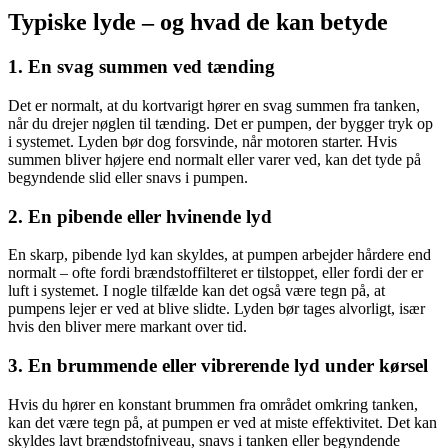
Typiske lyde – og hvad de kan betyde
1. En svag summen ved tænding
Det er normalt, at du kortvarigt hører en svag summen fra tanken,
når du drejer nøglen til tænding. Det er pumpen, der bygger tryk op
i systemet. Lyden bør dog forsvinde, når motoren starter. Hvis
summen bliver højere end normalt eller varer ved, kan det tyde på
begyndende slid eller snavs i pumpen.
2. En pibende eller hvinende lyd
En skarp, pibende lyd kan skyldes, at pumpen arbejder hårdere end
normalt – ofte fordi brændstoffilteret er tilstoppet, eller fordi der er
luft i systemet. I nogle tilfælde kan det også være tegn på, at
pumpens lejer er ved at blive slidte. Lyden bør tages alvorligt, især
hvis den bliver mere markant over tid.
3. En brummende eller vibrerende lyd under kørsel
Hvis du hører en konstant brummen fra området omkring tanken,
kan det være tegn på, at pumpen er ved at miste effektivitet. Det kan
skyldes lavt brændstofniveau, snavs i tanken eller begyndende