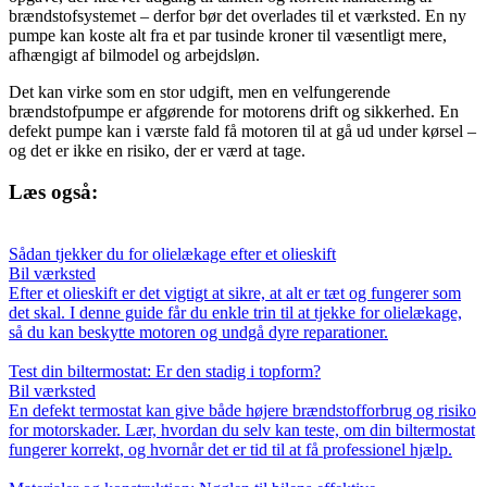
brændstofsystemet – derfor bør det overlades til et værksted. En ny
pumpe kan koste alt fra et par tusinde kroner til væsentligt mere,
afhængigt af bilmodel og arbejdsløn.
Det kan virke som en stor udgift, men en velfungerende
brændstofpumpe er afgørende for motorens drift og sikkerhed. En
defekt pumpe kan i værste fald få motoren til at gå ud under kørsel –
og det er ikke en risiko, der er værd at tage.
Læs også:
Sådan tjekker du for olielækage efter et olieskift
Bil værksted
Efter et olieskift er det vigtigt at sikre, at alt er tæt og fungerer som
det skal. I denne guide får du enkle trin til at tjekke for olielækage,
så du kan beskytte motoren og undgå dyre reparationer.
Test din biltermostat: Er den stadig i topform?
Bil værksted
En defekt termostat kan give både højere brændstofforbrug og risiko
for motorskader. Lær, hvordan du selv kan teste, om din biltermostat
fungerer korrekt, og hvornår det er tid til at få professionel hjælp.