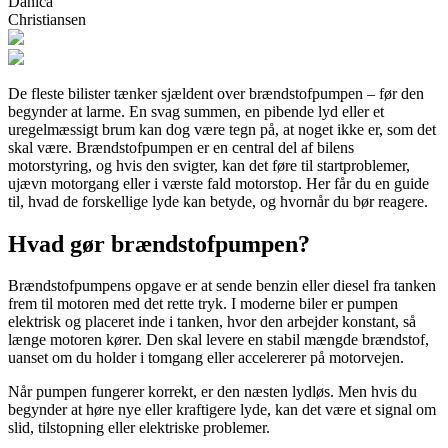
Danica
Christiansen
De fleste bilister tænker sjældent over brændstofpumpen – før den
begynder at larme. En svag summen, en pibende lyd eller et
uregelmæssigt brum kan dog være tegn på, at noget ikke er, som det
skal være. Brændstofpumpen er en central del af bilens
motorstyring, og hvis den svigter, kan det føre til startproblemer,
ujævn motorgang eller i værste fald motorstop. Her får du en guide
til, hvad de forskellige lyde kan betyde, og hvornår du bør reagere.
Hvad gør brændstofpumpen?
Brændstofpumpens opgave er at sende benzin eller diesel fra tanken
frem til motoren med det rette tryk. I moderne biler er pumpen
elektrisk og placeret inde i tanken, hvor den arbejder konstant, så
længe motoren kører. Den skal levere en stabil mængde brændstof,
uanset om du holder i tomgang eller accelererer på motorvejen.
Når pumpen fungerer korrekt, er den næsten lydløs. Men hvis du
begynder at høre nye eller kraftigere lyde, kan det være et signal om
slid, tilstopning eller elektriske problemer.