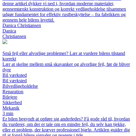
denne artikel dykker vi ned i, hvordan moderne materialer,
gennemtænkt konstruktion og korrekt vedligeholdelse tilsammen
udgør fundamentet for effektiv rustbeskyttelse – fra fabrikken og
gennem hele bilens levetid.
Danica Christiansen
Danica
Christiansen
Små fejl eller alvorlige problemer? Lær at vurdere bilens tilstand
korrekt
Lær at skelne mellem små skavanker og alvorlige fejl, før de bliver
dyre
Bil værksted
Bil værksted
Bilvedligeholdelse
Reparation
Bilejere
Sikkerhed
Mekanik
3 min
Er bilen begyndt at opføre sig anderledes? Få gode råd til, hvordan
du vurderer, om der er tale om en mindre fejl, du selv kan tjekke,
eller et problem, der kræver professionel hjælp. Artiklen guider dig
til at forstå bilens signaler og reagere i tide.