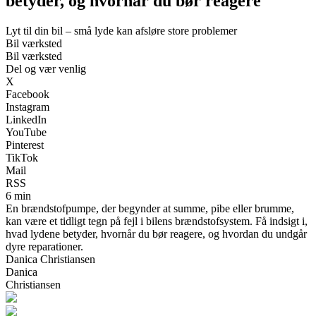
betyder, og hvornår du bør reagere
Lyt til din bil – små lyde kan afsløre store problemer
Bil værksted
Bil værksted
Del og vær venlig
X
Facebook
Instagram
LinkedIn
YouTube
Pinterest
TikTok
Mail
RSS
6 min
En brændstofpumpe, der begynder at summe, pibe eller brumme,
kan være et tidligt tegn på fejl i bilens brændstofsystem. Få indsigt i,
hvad lydene betyder, hvornår du bør reagere, og hvordan du undgår
dyre reparationer.
Danica Christiansen
Danica
Christiansen