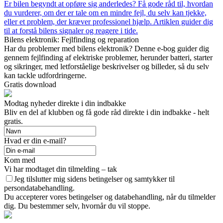
Er bilen begyndt at opføre sig anderledes? Få gode råd til, hvordan
du vurderer, om der er tale om en mindre fejl, du selv kan tjekke,
eller et problem, der kræver professionel hjælp. Artiklen guider dig
til at forstå bilens signaler og reagere i tide.
Bilens elektronik: Fejlfinding og reparation
Har du problemer med bilens elektronik? Denne e-bog guider dig
gennem fejlfinding af elektriske problemer, herunder batteri, starter
og sikringer, med letforståelige beskrivelser og billeder, så du selv
kan tackle udfordringerne.
Gratis download
Modtag nyheder direkte i din indbakke
Bliv en del af klubben og få gode råd direkte i din indbakke - helt
gratis.
Hvad er din e-mail?
Kom med
Vi har modtaget din tilmelding – tak
Jeg tilslutter mig sidens betingelser og samtykker til
persondatabehandling.
Du accepterer vores betingelser og databehandling, når du tilmelder
dig. Du bestemmer selv, hvornår du vil stoppe.