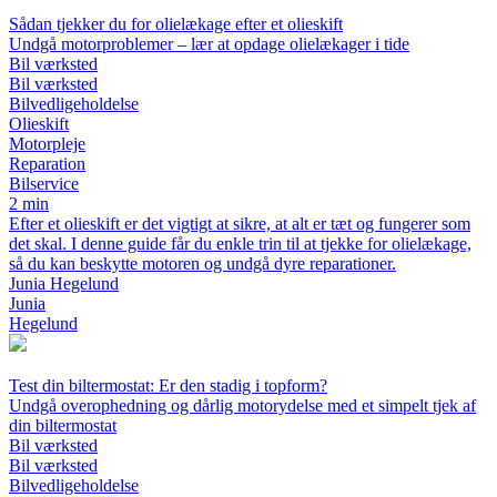
Sådan tjekker du for olielækage efter et olieskift
Undgå motorproblemer – lær at opdage olielækager i tide
Bil værksted
Bil værksted
Bilvedligeholdelse
Olieskift
Motorpleje
Reparation
Bilservice
2 min
Efter et olieskift er det vigtigt at sikre, at alt er tæt og fungerer som
det skal. I denne guide får du enkle trin til at tjekke for olielækage,
så du kan beskytte motoren og undgå dyre reparationer.
Junia Hegelund
Junia
Hegelund
Test din biltermostat: Er den stadig i topform?
Undgå overophedning og dårlig motorydelse med et simpelt tjek af
din biltermostat
Bil værksted
Bil værksted
Bilvedligeholdelse