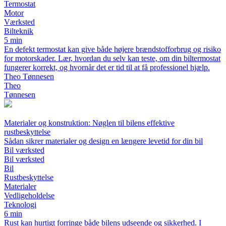
Termostat
Motor
Værksted
Bilteknik
5 min
En defekt termostat kan give både højere brændstofforbrug og risiko
for motorskader. Lær, hvordan du selv kan teste, om din biltermostat
fungerer korrekt, og hvornår det er tid til at få professionel hjælp.
Theo Tønnesen
Theo
Tønnesen
Materialer og konstruktion: Nøglen til bilens effektive
rustbeskyttelse
Sådan sikrer materialer og design en længere levetid for din bil
Bil værksted
Bil værksted
Bil
Rustbeskyttelse
Materialer
Vedligeholdelse
Teknologi
6 min
Rust kan hurtigt forringe både bilens udseende og sikkerhed. I