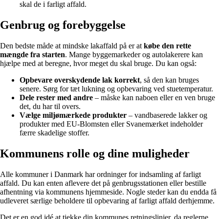
skal de i farligt affald.
Genbrug og forebyggelse
Den bedste måde at mindske lakaffald på er at
købe den rette
mængde fra starten
. Mange byggemarkeder og autolakerere kan
hjælpe med at beregne, hvor meget du skal bruge. Du kan også:
Opbevare overskydende lak korrekt
, så den kan bruges
senere. Sørg for tæt lukning og opbevaring ved stuetemperatur.
Dele rester med andre
– måske kan naboen eller en ven bruge
det, du har til overs.
Vælge miljømærkede produkter
– vandbaserede lakker og
produkter med EU-Blomsten eller Svanemærket indeholder
færre skadelige stoffer.
Kommunens rolle og dine muligheder
Alle kommuner i Danmark har ordninger for indsamling af farligt
affald. Du kan enten aflevere det på genbrugsstationen eller bestille
afhentning via kommunens hjemmeside. Nogle steder kan du endda få
udleveret særlige beholdere til opbevaring af farligt affald derhjemme.
Det er en god idé at tjekke din kommunes retningslinjer, da reglerne