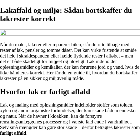
Lakaffald og miljø: Sådan bortskaffer du
lakrester korrekt
Når du maler, lakerer eller reparerer bilen, står du ofte tilbage med
rester af lak, pensler og tomme dåser. Det kan virke fristende at smide
det hele i skraldespanden eller hælde flydende rester i afløbet – men
det er både skadeligt for miljøet og ulovligt. Lak indeholder
opløsningsmidler og kemikalier, der kan forurene jord og vand, hvis de
ikke håndteres korrekt. Her får du en guide til, hvordan du bortskaffer
lakrester på en sikker og miljøvenlig måde.
Hvorfor lak er farligt affald
Lak og maling med opløsningsmidler indeholder stoffer som toluen,
xylen og andre organiske forbindelser, der kan skade både mennesker
og natur. Når de havner i kloakken, kan de forstyrre
rensningsanlæggenes processer og i værste fald ende i vandmiljøet.
Selv små mængder kan gøre stor skade – derfor betragtes lakrester som
farligt affald
.