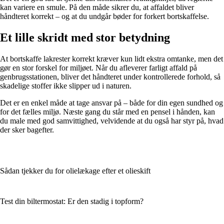
kan variere en smule. På den måde sikrer du, at affaldet bliver
håndteret korrekt – og at du undgår bøder for forkert bortskaffelse.
Et lille skridt med stor betydning
At bortskaffe lakrester korrekt kræver kun lidt ekstra omtanke, men det
gør en stor forskel for miljøet. Når du afleverer farligt affald på
genbrugsstationen, bliver det håndteret under kontrollerede forhold, så
skadelige stoffer ikke slipper ud i naturen.
Det er en enkel måde at tage ansvar på – både for din egen sundhed og
for det fælles miljø. Næste gang du står med en pensel i hånden, kan
du male med god samvittighed, velvidende at du også har styr på, hvad
der sker bagefter.
Sådan tjekker du for olielækage efter et olieskift
Test din biltermostat: Er den stadig i topform?