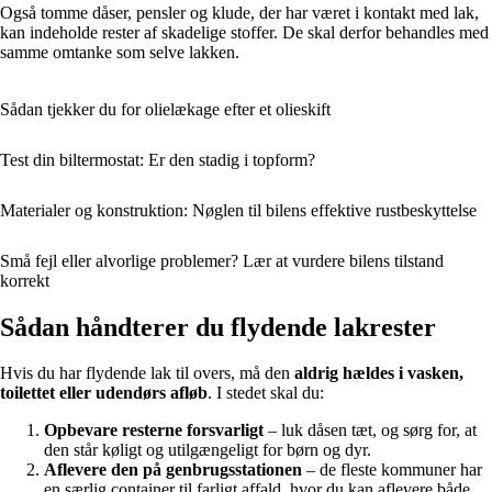
Også tomme dåser, pensler og klude, der har været i kontakt med lak,
kan indeholde rester af skadelige stoffer. De skal derfor behandles med
samme omtanke som selve lakken.
Sådan tjekker du for olielækage efter et olieskift
Test din biltermostat: Er den stadig i topform?
Materialer og konstruktion: Nøglen til bilens effektive rustbeskyttelse
Små fejl eller alvorlige problemer? Lær at vurdere bilens tilstand
korrekt
Sådan håndterer du flydende lakrester
Hvis du har flydende lak til overs, må den
aldrig hældes i vasken,
toilettet eller udendørs afløb
. I stedet skal du:
Opbevare resterne forsvarligt
– luk dåsen tæt, og sørg for, at
den står køligt og utilgængeligt for børn og dyr.
Aflevere den på genbrugsstationen
– de fleste kommuner har
en særlig container til farligt affald, hvor du kan aflevere både