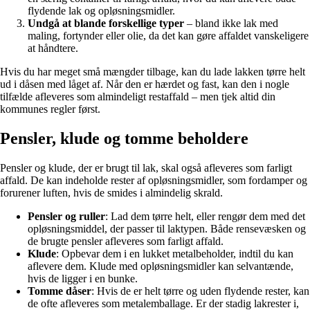
flydende lak og opløsningsmidler.
Undgå at blande forskellige typer
– bland ikke lak med
maling, fortynder eller olie, da det kan gøre affaldet vanskeligere
at håndtere.
Hvis du har meget små mængder tilbage, kan du lade lakken tørre helt
ud i dåsen med låget af. Når den er hærdet og fast, kan den i nogle
tilfælde afleveres som almindeligt restaffald – men tjek altid din
kommunes regler først.
Pensler, klude og tomme beholdere
Pensler og klude, der er brugt til lak, skal også afleveres som farligt
affald. De kan indeholde rester af opløsningsmidler, som fordamper og
forurener luften, hvis de smides i almindelig skrald.
Pensler og ruller
: Lad dem tørre helt, eller rengør dem med det
opløsningsmiddel, der passer til laktypen. Både rensevæsken og
de brugte pensler afleveres som farligt affald.
Klude
: Opbevar dem i en lukket metalbeholder, indtil du kan
aflevere dem. Klude med opløsningsmidler kan selvantænde,
hvis de ligger i en bunke.
Tomme dåser
: Hvis de er helt tørre og uden flydende rester, kan
de ofte afleveres som metalemballage. Er der stadig lakrester i,