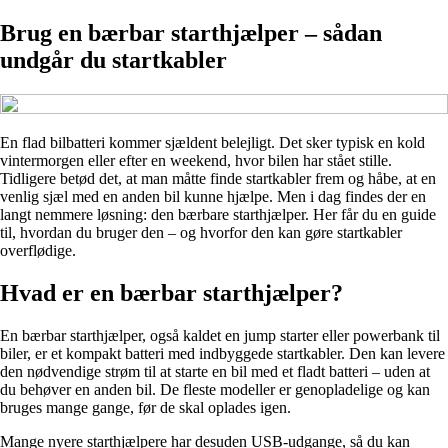
Brug en bærbar starthjælper – sådan
undgår du startkabler
En flad bilbatteri kommer sjældent belejligt. Det sker typisk en kold
vintermorgen eller efter en weekend, hvor bilen har stået stille.
Tidligere betød det, at man måtte finde startkabler frem og håbe, at en
venlig sjæl med en anden bil kunne hjælpe. Men i dag findes der en
langt nemmere løsning: den bærbare starthjælper. Her får du en guide
til, hvordan du bruger den – og hvorfor den kan gøre startkabler
overflødige.
Hvad er en bærbar starthjælper?
En bærbar starthjælper, også kaldet en jump starter eller powerbank til
biler, er et kompakt batteri med indbyggede startkabler. Den kan levere
den nødvendige strøm til at starte en bil med et fladt batteri – uden at
du behøver en anden bil. De fleste modeller er genopladelige og kan
bruges mange gange, før de skal oplades igen.
Mange nyere starthjælpere har desuden USB-udgange, så du kan