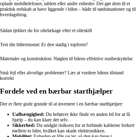
oplade mobiltelefoner, tablets eller andre enheder. Det gør dem til et
praktisk redskab at have liggende i bilen – både til nødsituationer og til
hverdagsbrug.
Sådan tjekker du for olielækage efter et olieskift
Test din biltermostat: Er den stadig i topform?
Materialer og konstruktion: Nøglen til bilens effektive rustbeskyttelse
Små fejl eller alvorlige problemer? Lær at vurdere bilens tilstand
korrekt
Fordele ved en bærbar starthjælper
Der er flere gode grunde til at investere i en bærbar starthjælper:
Uafhængighed:
Du behøver ikke finde en anden bil for at få
hjælp – du kan klare det selv.
Sikkerhed:
Du undgår risikoen for at forbinde kablerne forkert
mellem to biler, hvilket kan skade elektronikken.
Mobilitet:
Enheden er lille og let, så den kan ligge i