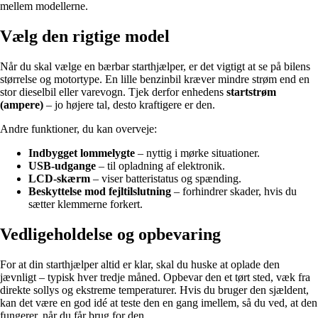
mellem modellerne.
Vælg den rigtige model
Når du skal vælge en bærbar starthjælper, er det vigtigt at se på bilens
størrelse og motortype. En lille benzinbil kræver mindre strøm end en
stor dieselbil eller varevogn. Tjek derfor enhedens
startstrøm
(ampere)
– jo højere tal, desto kraftigere er den.
Andre funktioner, du kan overveje:
Indbygget lommelygte
– nyttig i mørke situationer.
USB-udgange
– til opladning af elektronik.
LCD-skærm
– viser batteristatus og spænding.
Beskyttelse mod fejltilslutning
– forhindrer skader, hvis du
sætter klemmerne forkert.
Vedligeholdelse og opbevaring
For at din starthjælper altid er klar, skal du huske at oplade den
jævnligt – typisk hver tredje måned. Opbevar den et tørt sted, væk fra
direkte sollys og ekstreme temperaturer. Hvis du bruger den sjældent,
kan det være en god idé at teste den en gang imellem, så du ved, at den
fungerer, når du får brug for den.