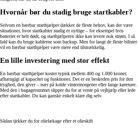
Hvornår bør du stadig bruge startkabler?
Selvom en bærbar starthjælper dækker de fleste behov, kan der være
situationer, hvor startkabler stadig er nyttige – for eksempel hvis
batteriet er helt dødt, og starthjælperen ikke kan levere nok strøm. I så
fald kan du bruge kablerne som backup. Men for langt de fleste bilister
vil en bærbar starthjælper være mere end tilstrækkelig.
En lille investering med stor effekt
En bærbar starthjælper koster typisk mellem 400 og 1.000 kroner,
afhængigt af kapacitet og funktioner. Det er en beskeden pris for den
tryghed, den giver – især på kolde vintermorgener eller lange køreture.
Med den i bagagerummet slipper du for at vente på vejhjælp eller lede
efter startkabler. Du kan ganske enkelt klare dig selv.
Sådan tjekker du for olielækage efter et olieskift