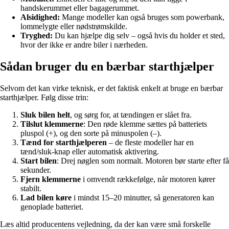
handskerummet eller bagagerummet.
Alsidighed:
Mange modeller kan også bruges som powerbank,
lommelygte eller nødstrømskilde.
Tryghed:
Du kan hjælpe dig selv – også hvis du holder et sted,
hvor der ikke er andre biler i nærheden.
Sådan bruger du en bærbar starthjælper
Selvom det kan virke teknisk, er det faktisk enkelt at bruge en bærbar
starthjælper. Følg disse trin:
Sluk bilen helt
, og sørg for, at tændingen er slået fra.
Tilslut klemmerne
: Den røde klemme sættes på batteriets
pluspol (+), og den sorte på minuspolen (–).
Tænd for starthjælperen
– de fleste modeller har en
tænd/sluk-knap eller automatisk aktivering.
Start bilen
: Drej nøglen som normalt. Motoren bør starte efter få
sekunder.
Fjern klemmerne
i omvendt rækkefølge, når motoren kører
stabilt.
Lad bilen køre
i mindst 15–20 minutter, så generatoren kan
genoplade batteriet.
Læs altid producentens vejledning, da der kan være små forskelle